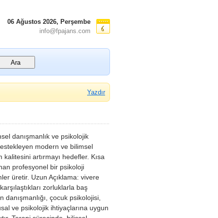
06 Ağustos 2026, Perşembe
info@fpajans.com
Yazdır
insel danışmanlık ve psikolojik
 destekleyen modern ve bilimsel
kalitesini artırmayı hedefler. Kısa
nan profesyonel bir psikoloji
ler üretir. Uzun Açıklama: vivere
arşılaştıkları zorluklarla baş
en danışmanlığı, çocuk psikolojisi,
al ve psikolojik ihtiyaçlarına uygun