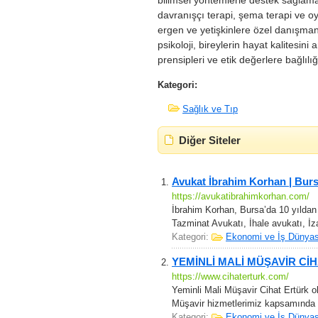
bilimsel yöntemlerle destek sağlamak
davranışçı terapi, şema terapi ve oy
ergen ve yetişkinlere özel danışmanl
psikoloji, bireylerin hayat kalitesini
prensipleri ve etik değerlere bağlıl
Kategori:
Sağlık ve Tıp
Diğer Siteler
Avukat İbrahim Korhan | Burs
https://avukatibrahimkorhan.com/
İbrahim Korhan, Bursa’da 10 yıldan
Tazminat Avukatı, İhale avukatı, İza
Kategori:
Ekonomi ve İş Dünyas
YEMİNLİ MALİ MÜŞAVİR Cİ
https://www.cihaterturk.com/
Yeminli Mali Müşavir Cihat Ertürk ol
Müşavir hizmetlerimiz kapsamında t
Kategori:
Ekonomi ve İş Dünyas