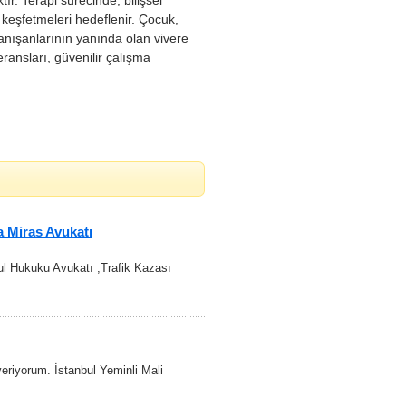
r. Terapi sürecinde, bilişsel
 keşfetmeleri hedeflenir. Çocuk,
danışanlarının yanında olan vivere
feransları, güvenilir çalışma
a Miras Avukatı
ul Hukuku Avukatı ,Trafik Kazası
veriyorum. İstanbul Yeminli Mali