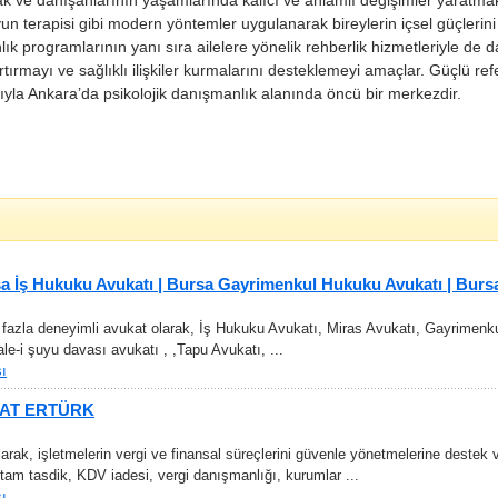
 ve danışanlarının yaşamlarında kalıcı ve anlamlı değişimler yaratmaktı
un terapisi gibi modern yöntemler uygulanarak bireylerin içsel güçlerini
ık programlarının yanı sıra ailelere yönelik rehberlik hizmetleriyle de 
 artırmayı ve sağlıklı ilişkiler kurmalarını desteklemeyi amaçlar. Güçlü re
ığıyla Ankara’da psikolojik danışmanlık alanında öncü bir merkezdir.
a İş Hukuku Avukatı | Bursa Gayrimenkul Hukuku Avukatı | Burs
 fazla deneyimli avukat olarak, İş Hukuku Avukatı, Miras Avukatı, Gayrimenk
le-i şuyu davası avukatı , ,Tapu Avukatı, ...
ı
HAT ERTÜRK
arak, işletmelerin vergi ve finansal süreçlerini güvenle yönetmelerine destek 
am tasdik, KDV iadesi, vergi danışmanlığı, kurumlar ...
ı