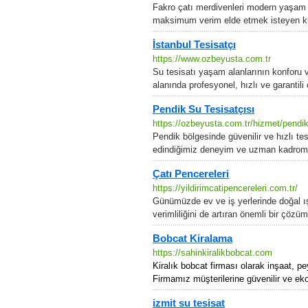
Fakro çatı merdivenleri modern yaşam al
maksimum verim elde etmek isteyen kulla
İstanbul Tesisatçı
https://www.ozbeyusta.com.tr
Su tesisatı yaşam alanlarının konforu v
alanında profesyonel, hızlı ve garantil
Pendik Su Tesisatçısı
https://ozbeyusta.com.tr/hizmet/pendik-
Pendik bölgesinde güvenilir ve hızlı tes
edindiğimiz deneyim ve uzman kadromuzla,
Çatı Pencereleri
https://yildirimcatipencereleri.com.tr/
Günümüzde ev ve iş yerlerinde doğal ışı
verimliliğini de artıran önemli bir çöz
Bobcat Kiralama
https://sahinkiralikbobcat.com
Kiralık bobcat firması olarak inşaat, pe
Firmamız müşterilerine güvenilir ve eko
izmit su tesisat