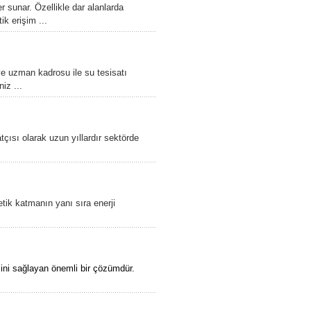
r sunar. Özellikle dar alanlarda
k erişim ...
 ve uzman kadrosu ile su tesisatı
iz ...
tçısı olarak uzun yıllardır sektörde
.
tik katmanın yanı sıra enerji
esini sağlayan önemli bir çözümdür.