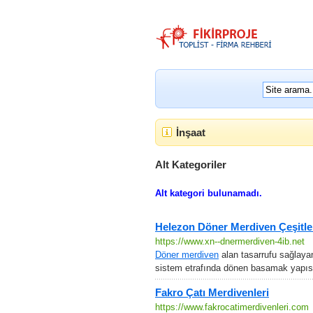
İnşaat
Alt Kategoriler
Alt kategori bulunamadı.
Helezon Döner Merdiven Çeşitle
https://www.xn--dnermerdiven-4ib.net
Döner merdiven
alan tasarrufu sağlayan
sistem etrafında dönen basamak yapısı
Fakro Çatı Merdivenleri
https://www.fakrocatimerdivenleri.com