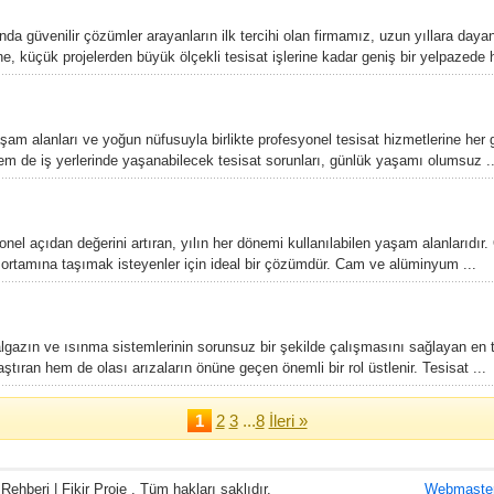
da güvenilir çözümler arayanların ilk tercihi olan firmamız, uzun yıllara day
ne, küçük projelerden büyük ölçekli tesisat işlerine kadar geniş bir yelpazede 
aşam alanları ve yoğun nüfusuyla birlikte profesyonel tesisat hizmetlerine her
m de iş yerlerinde yaşanabilecek tesisat sorunları, günlük yaşamı olumsuz ..
onel açıdan değerini artıran, yılın her dönemi kullanılabilen yaşam alanlarıdır.
ortamına taşımak isteyenler için ideal bir çözümdür. Cam ve alüminyum ...
lgazın ve ısınma sistemlerinin sorunsuz bir şekilde çalışmasını sağlayan en t
ştıran hem de olası arızaların önüne geçen önemli bir rol üstlenir. Tesisat ...
1
2
3
...
8
İleri »
ehberi | Fikir Proje . Tüm hakları saklıdır.
Webmaster