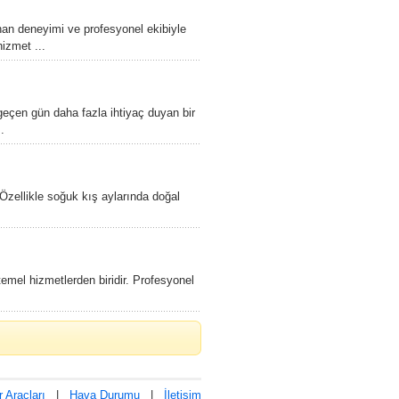
anan deneyimi ve profesyonel ekibiyle
hizmet ...
 geçen gün daha fazla ihtiyaç duyan bir
.
 Özellikle soğuk kış aylarında doğal
emel hizmetlerden biridir. Profesyonel
 Araçları
|
Hava Durumu
|
İletişim