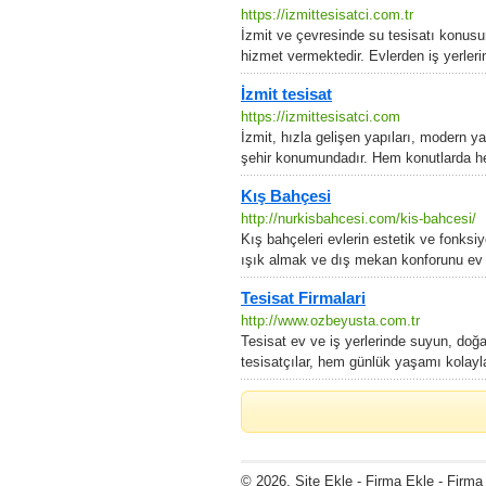
https://izmittesisatci.com.tr
İzmit ve çevresinde su tesisatı konusun
hizmet vermektedir. Evlerden iş yerleri
İzmit tesisat
https://izmittesisatci.com
İzmit, hızla gelişen yapıları, modern y
şehir konumundadır. Hem konutlarda he
Kış Bahçesi
http://nurkisbahcesi.com/kis-bahcesi/
Kış bahçeleri evlerin estetik ve fonksiy
ışık almak ve dış mekan konforunu ev 
Tesisat Firmalari
http://www.ozbeyusta.com.tr
Tesisat ev ve iş yerlerinde suyun, doğa
tesisatçılar, hem günlük yaşamı kolayla
© 2026, Site Ekle - Firma Ekle - Firma R