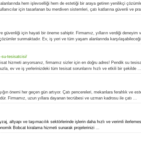
anlarında hem işlevselliği hem de estetiği bir araya getiren yenilikçi çözümle
nıcılar için tasarlanan bu merdiven sistemleri, çatı katlarına güvenli ve prati
e güvenliği için hayati bir öneme sahiptir. Firmamız, yılların verdiği deneyim
i çözümler sunmaktadır. Ev, iş yeri ve tüm yaşam alanlarında karşılaşabileceğin
su-tesisatcisi/
isat hizmeti arıyorsanız, firmamız sizler için en doğru adres! Pendik su tesisa
 ev ve iş yerlerinizdeki tüm tesisat sorunlarını hızlı ve etkili bir şekilde ..
ğın önemi her geçen gün artıyor. Çatı pencereleri, mekanlara ferahlık ve este
ümdür. Firmamız, uzun yıllara dayanan tecrübesi ve uzman kadrosu ile çatı ...
yzaj, altyapı ve taşımacılık sektörlerinde işlerin daha hızlı ve verimli ilerlem
nomik Bobcat kiralama hizmeti sunarak projelerinizi ...