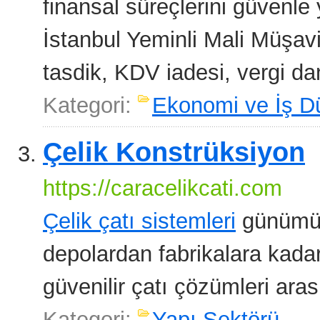
finansal süreçlerini güvenl
İstanbul Yeminli Mali Müşav
tasdik, KDV iadesi, vergi da
Kategori:
Ekonomi ve İş D
Çelik Konstrüksiyon
https://caracelikcati.com
Çelik çatı sistemleri
günümüzd
depolardan fabrikalara kadar
güvenilir çatı çözümleri ara
Kategori:
Yapı Sektörü