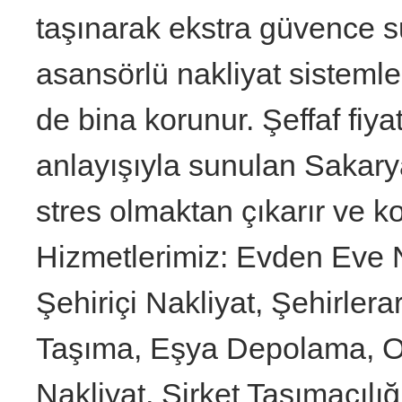
taşınarak ekstra güvence s
asansörlü nakliyat sisteml
de bina korunur. Şeffaf fiy
anlayışıyla sunulan Sakarya
stres olmaktan çıkarır ve k
Hizmetlerimiz: Evden Eve N
Şehiriçi Nakliyat, Şehirler
Taşıma, Eşya Depolama, Ofi
Nakliyat, Şirket Taşımacılığ