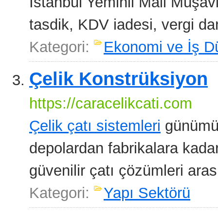
İstanbul Yeminli Mali Müşav
tasdik, KDV iadesi, vergi da
Kategori:
Ekonomi ve İş D
Çelik Konstrüksiyon
https://caracelikcati.com
Çelik çatı sistemleri
günümüzd
depolardan fabrikalara kadar
güvenilir çatı çözümleri ara
Kategori:
Yapı Sektörü