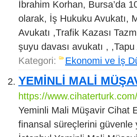
İbrahim Korhan, Bursa’da 10
olarak, İş Hukuku Avukatı,
Avukatı ,Trafik Kazası Tazmi
şuyu davası avukatı , ,Tapu 
Kategori:
Ekonomi ve İş D
YEMİNLİ MALİ MÜŞA
https://www.cihaterturk.com
Yeminli Mali Müşavir Cihat Er
finansal süreçlerini güvenl