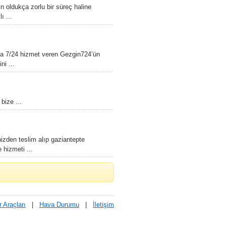
in oldukça zorlu bir süreç haline
ı ...
da 7/24 hizmet veren Gezgin724’ün
i ...
bize ...
nizden teslim alıp gaziantepte
 hizmeti ...
 Araçları
|
Hava Durumu
|
İletişim