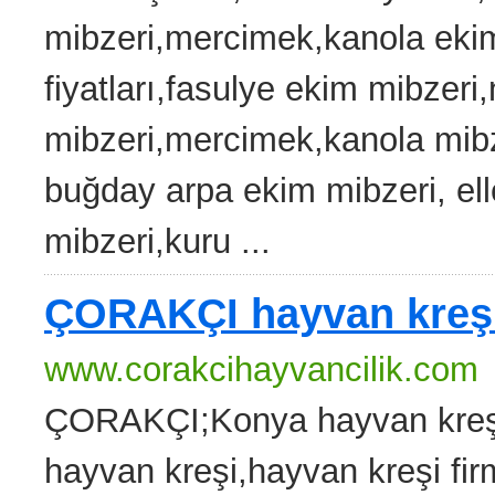
mibzeri,mercimek,kanola ekim
fiyatları,fasulye ekim mibzeri
mibzeri,mercimek,kanola mibzer
buğday arpa ekim mibzeri, el
mibzeri,kuru ...
ÇORAKÇI hayvan kreşi 
www.corakcihayvancilik.com
ÇORAKÇI;Konya hayvan kreşi
hayvan kreşi,hayvan kreşi firm