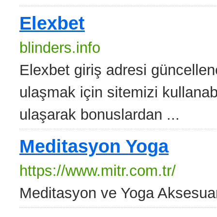
Elexbet
blinders.info
Elexbet giriş adresi güncelle
ulaşmak için sitemizi kullanab
ulaşarak bonuslardan ...
Meditasyon Yoga
https://www.mitr.com.tr/
Meditasyon ve Yoga Aksesuarlar