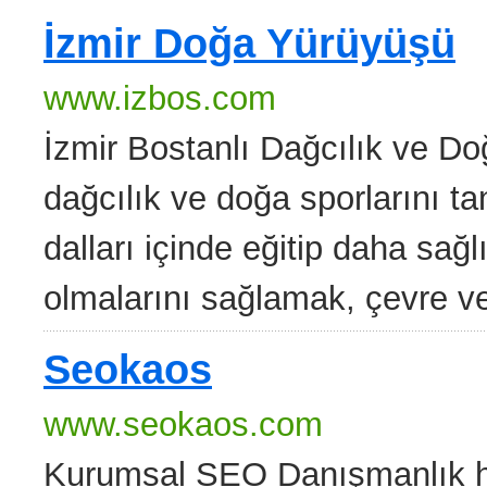
İzmir Doğa Yürüyüşü
www.izbos.com
İzmir Bostanlı Dağcılık ve Do
dağcılık ve doğa sporlarını tan
dalları içinde eğitip daha sağ
olmalarını sağlamak, çevre ve 
Seokaos
www.seokaos.com
Kurumsal SEO Danışmanlık hiz