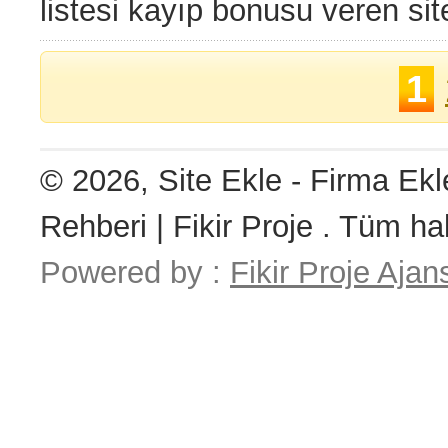
listesi kayıp bonusu veren site
1
© 2026, Site Ekle - Firma Ekl
Rehberi | Fikir Proje . Tüm hak
Powered by :
Fikir Proje Ajan