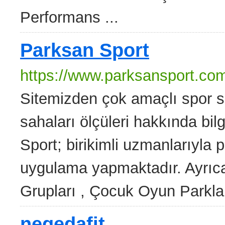
Performans ...
Parksan Sport
https://www.parksansport.com
Sitemizden çok amaçlı spor sa
sahaları ölçüleri hakkında bi
Sport; birikimli uzmanlarıyla 
uygulama yapmaktadır. Ayrıc
Grupları , Çocuk Oyun Parkları
negedafit