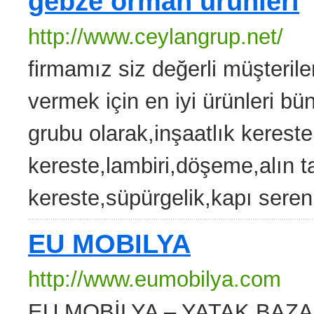
gebze orman ürünleri
http://www.ceylangrup.net/
firmamız siz değerli müşterile
vermek için en iyi ürünleri b
grubu olarak,inşaatlık kerest
kereste,lambiri,döşeme,alın t
kereste,süpürgelik,kapı sereni 
EU MOBILYA
http://www.eumobilya.com
EU MOBİLYA – YATAK BAZA M